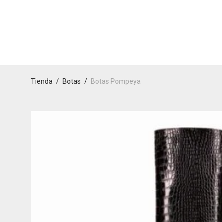
Tienda
/
Botas
/
Botas Pompeya