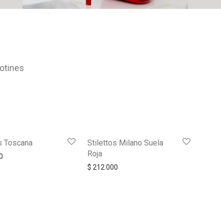
otines
os Toscana
Stilettos Milano Suela
Roja
0
$
212.000