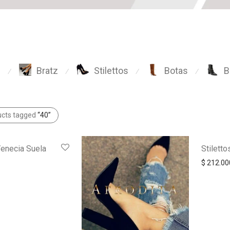
s
Bratz
Stilettos
Botas
B
⁄
⁄
⁄
⁄
ucts tagged
“40”
Venecia Suela
Stilett
$
212.00