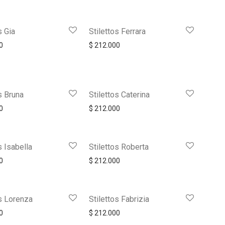
s Gia
Stilettos Ferrara
0
$
212.000
s Bruna
Stilettos Caterina
0
$
212.000
s Isabella
Stilettos Roberta
0
$
212.000
os Lorenza
Stilettos Fabrizia
0
$
212.000