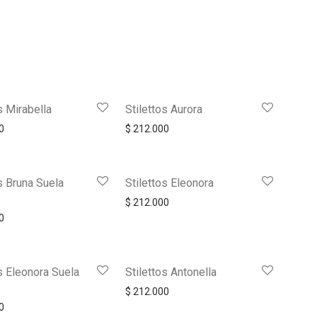
s Mirabella
Stilettos Aurora
0
$
212.000
s Bruna Suela
Stilettos Eleonora
$
212.000
0
os Eleonora Suela
Stilettos Antonella
$
212.000
0