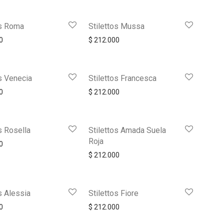
os Roma
Stilettos Mussa
0
$
212.000
os Venecia
Stilettos Francesca
0
$
212.000
s Rosella
Stilettos Amada Suela
Roja
0
$
212.000
s Alessia
Stilettos Fiore
0
$
212.000