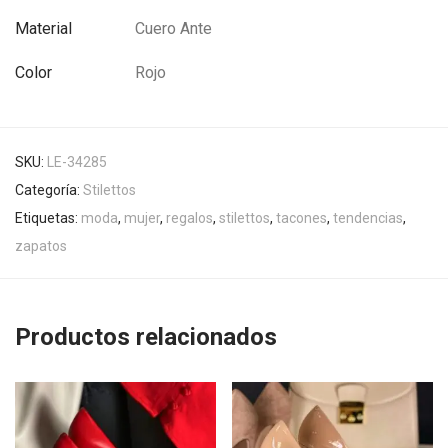
Material
Cuero Ante
Color
Rojo
SKU:
LE-34285
Categoría:
Stilettos
Etiquetas:
moda
,
mujer
,
regalos
,
stilettos
,
tacones
,
tendencias
,
zapatos
Productos relacionados