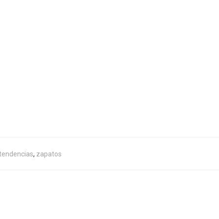
tendencias
,
zapatos