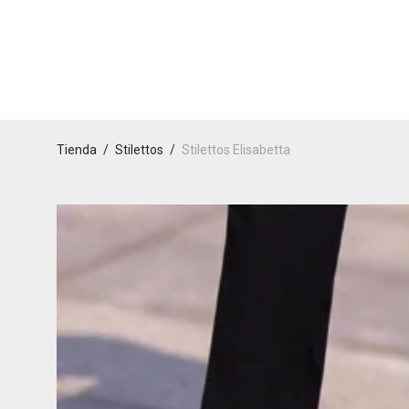
Tienda
/
Stilettos
/
Stilettos Elisabetta